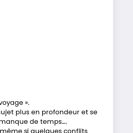
voyage ».
sujet plus en profondeur et se
r manque de temps….
s même si quelques conflits