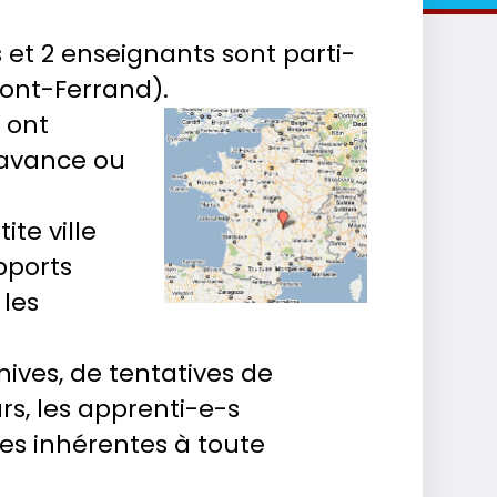
 et 2 enseignants sont parti-
mont-Ferrand).
 ont
’avance ou
ite ville
pports
 les
hives, de tentatives de
rs, les apprenti-e-s
ses inhérentes à toute