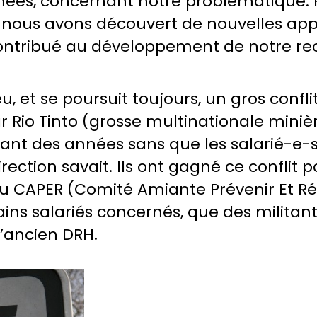
ées, concernant notre problématique. P
, nous avons découvert de nouvelles ap
contribué au développement de notre re
a eu, et se poursuit toujours, un gros conf
r Rio Tinto (grosse multinationale mini
dant des années sans que les salarié-e-
ection savait. Ils ont gagné ce conflit 
 du CAPER (Comité Amiante Prévenir Et R
tains salariés concernés, que des militan
l’ancien DRH.