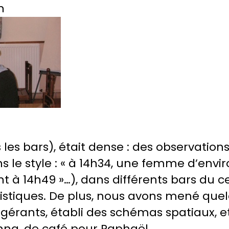
n
les bars), était dense : des observation
le style : « à 14h34, une femme d’enviro
ient à 14h49 »…), dans différents bars du 
istiques. De plus, nous avons mené que
s gérants, établi des schémas spatiaux, e
na, de café pour Raphaël.