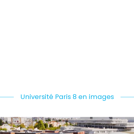
ISCRIMINATION
 : BILAN DU S1 ET PRÉ-
L2 ET L3 : RÉUNIONS D
ENTRÉE DU S2 (AVEC
PRÉ-RENTRÉE DU
ALLES)
DEUXIÈME SEMESTRE
Université Paris 8 en images