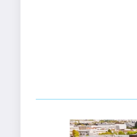
D
BROCHURES & EMPLOIS
L1
DU TEMPS LICENCE
R
S