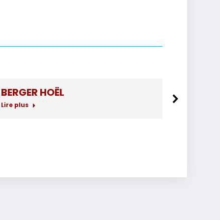
BERGER HOËL
BERTR
Lire plus
Lire plus