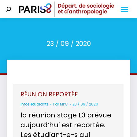
Search:
23 / 09 / 2020
Vous êtes ici :
RÉUNION REPORTÉE
Infos étudiants
Par
MPC
23 / 09 / 2020
la réunion stage L3 prévue
aujourd’hui est reportée.
Les étudiant-e-s qui