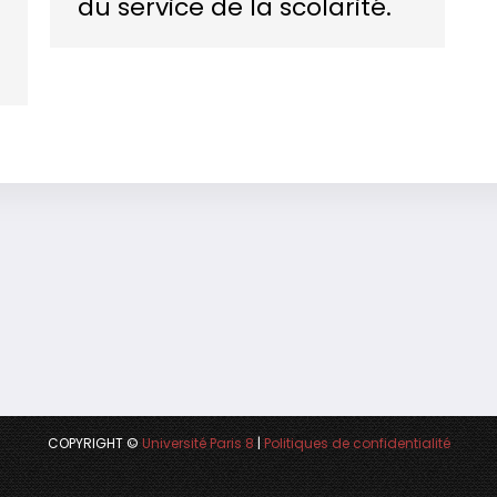
du service de la scolarité.
COPYRIGHT ©
Université Paris 8
|
Politiques de confidentialité