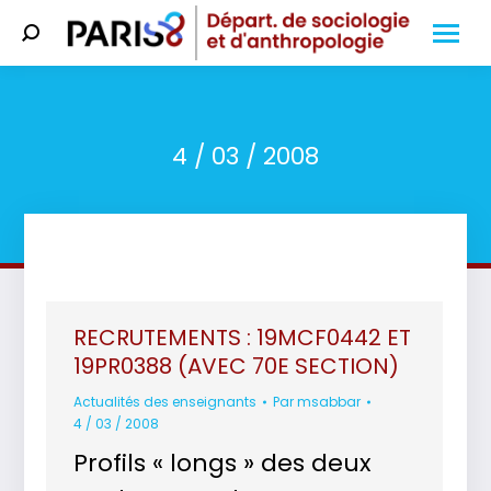
Search:
4 / 03 / 2008
Vous êtes ici :
RECRUTEMENTS : 19MCF0442 ET
19PR0388 (AVEC 70E SECTION)
Actualités des enseignants
Par
msabbar
4 / 03 / 2008
Profils « longs » des deux