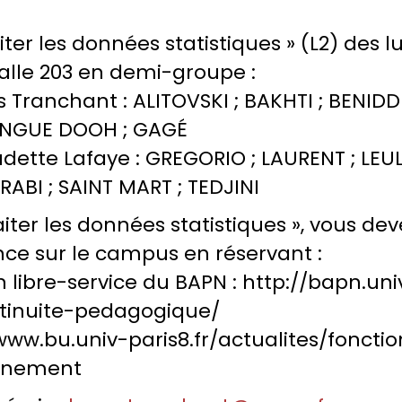
er les données statistiques » (L2) des lun
salle 203 en demi-groupe :
cas Tranchant : ALITOVSKI ; BAKHTI ; BENI
ESSENGUE DOOH ; GAGÉ
laudette Lafaye : GREGORIO ; LAURENT ; LE
RABI ; SAINT MART ; TEDJINI
iter les données statistiques », vous dev
nce sur le campus en réservant :
n libre-service du BAPN : http://bapn.un
ntinuite-pedagogique/
//www.bu.univ-paris8.fr/actualites/fonc
finement