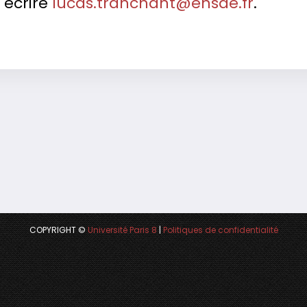
 écrire
lucas.tranchant@ensae.fr
.
COPYRIGHT ©
Université Paris 8
|
Politiques de confidentialité