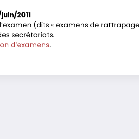
/juin/2011
n d’examen (dits « examens de rattrapage
des secrétariats.
sion d’examens
.