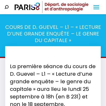
Search:
COURS DE D. GUEVEL – L1 – « LECTURE
D’UNE GRANDE ENQUÊTE – LE GENRE
DU CAPITALE »
Vous êtes ici :
La première séance du cours de
D. Guevel – L1 – « Lecture d’une
grande enquête – le genre du
capitale » aura lieu le lundi 25
septembre à 18h (en B 231) et
non le 18 septembre.