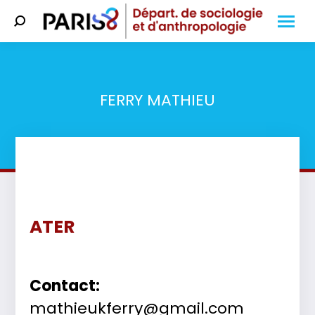
Search:
FERRY MATHIEU
Vous êtes ici :
ATER
Contact:
mathieukferry@gmail.com