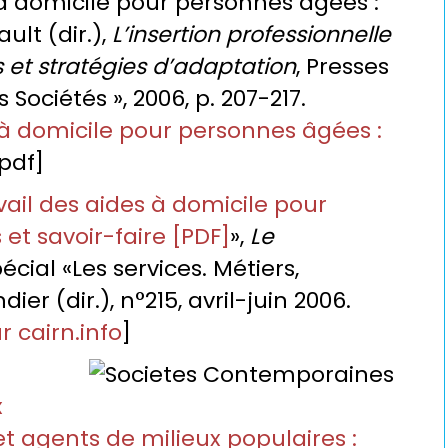
de à domicile pour personnes âgées :
ult (dir.),
L’insertion professionnelle
 et stratégies d’adaptation
, Presses
 Sociétés », 2006, p. 207-217.
à domicile pour personnes âgées :
pdf]
vail des aides à domicile pour
et savoir-faire [PDF]
»,
Le
cial «Les services. Métiers,
er (dir.), n°215, avril-juin 2006.
r cairn.info
]
x
et agents de milieux populaires :