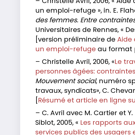
– Christelle Avril, 2006, « Ai
un emploi-refuge », in. E. Flaha
des femmes. Entre contraintes
Universitaires de Rennes, « Des
[version préliminaire de
Aide 
un emploi-refuge
au format 
– Christelle Avril, 2006, «
Le tra
personnes âgées: contraintes 
Mouvement social
, numéro spé
travaux, syndicats», C. Chevandi
[
Résumé et article en ligne su
– C. Avril avec M. Cartier et Y.
Siblot, 2005, «
Les rapports au
services publics des usagers 