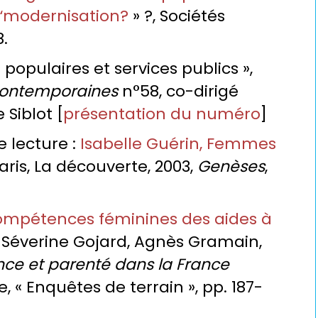
 “modernisation?
» ?, Sociétés
8.
s populaires et services publics »,
contemporaines
n°58, co-dirigé
 Siblot [
présentation du numéro
]
e lecture :
Isabelle Guérin, Femmes
aris, La découverte, 2003,
Genèses
,
ompétences féminines des aides à
, Séverine Gojard, Agnès Gramain,
ce et parenté dans la France
, « Enquêtes de terrain », pp. 187-