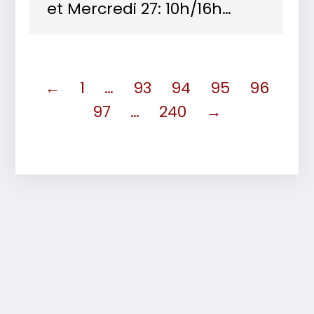
et Mercredi 27: 10h/16h…
←
1
…
93
94
95
96
97
…
240
→