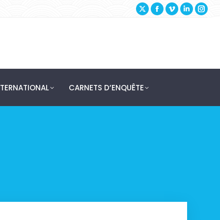
X
Facebook
Vimeo
Linked
In
page
page
page
page
pa
opens
opens
opens
opens
op
in
in
in
in
in
new
new
new
new
ne
window
window
window
wind
wi
NTERNATIONAL
CARNETS D’ENQUÊTE