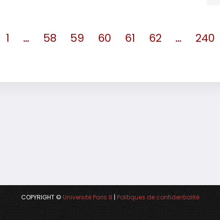
1
…
58
59
60
61
62
…
240
COPYRIGHT ©
Université Paris 8
|
Politiques de confidentialité