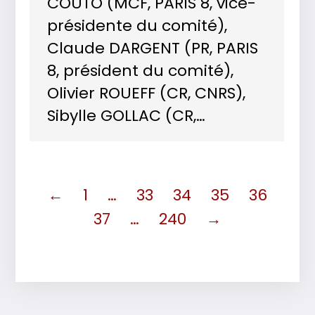
COUTO (MCF, PARIS 8, vice-
présidente du comité),
Claude DARGENT (PR, PARIS
8, président du comité),
Olivier ROUEFF (CR, CNRS),
Sibylle GOLLAC (CR,…
←
1
…
33
34
35
36
37
…
240
→