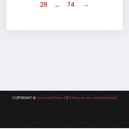
28
…
74
→
COPYRIGHT ©
Université Paris 8
|
Politiques de confidentialité