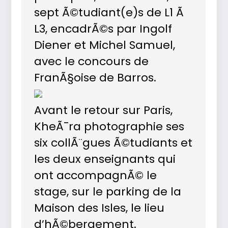
sept Ã©tudiant(e)s de L1 Ã
L3, encadrÃ©s par Ingolf
Diener et Michel Samuel,
avec le concours de
FranÃ§oise de Barros.
Avant le retour sur Paris,
KheÃ¯ra photographie ses
six collÃ¨gues Ã©tudiants et
les deux enseignants qui
ont accompagnÃ© le
stage, sur le parking de la
Maison des Isles, le lieu
d’hÃ©bergement.