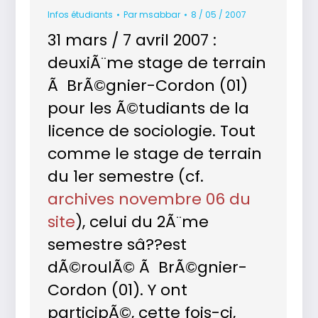
Infos étudiants
Par
msabbar
8 / 05 / 2007
31 mars / 7 avril 2007 :
deuxiÃ¨me stage de terrain
Ã BrÃ©gnier-Cordon (01)
pour les Ã©tudiants de la
licence de sociologie. Tout
comme le stage de terrain
du 1er semestre (cf.
archives novembre 06 du
site
), celui du 2Ã¨me
semestre sâ??est
dÃ©roulÃ© Ã BrÃ©gnier-
Cordon (01). Y ont
participÃ©, cette fois-ci,