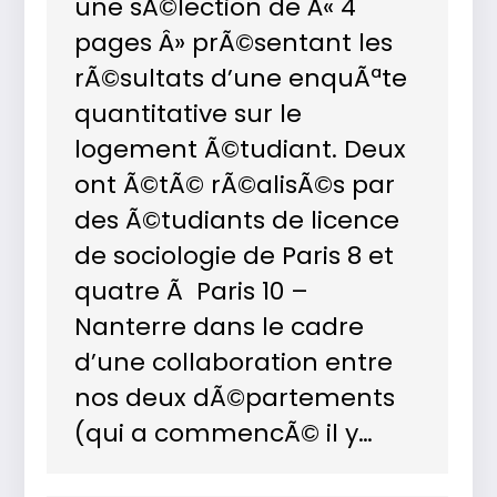
une sÃ©lection de Â« 4
pages Â» prÃ©sentant les
rÃ©sultats d’une enquÃªte
quantitative sur le
logement Ã©tudiant. Deux
ont Ã©tÃ© rÃ©alisÃ©s par
des Ã©tudiants de licence
de sociologie de Paris 8 et
quatre Ã Paris 10 –
Nanterre dans le cadre
d’une collaboration entre
nos deux dÃ©partements
(qui a commencÃ© il y…